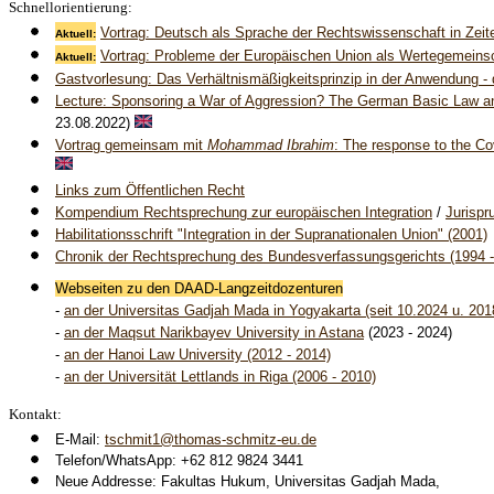
Schnellorientierung:
Vortrag: Deutsch als Sprache der Rechtswissenschaft in Zeite
Aktuell:
Vortrag: Probleme der Europäischen Union als Wertegemeins
Aktuell:
Gastvorlesung: Das Verhältnismäßigkeitsprinzip in der Anwendung 
Lecture
: Sponsoring a War of Aggression? The German Basic Law and
23.08.2022)
Vortrag gemeinsam mit
Mohammad Ibrahim
: The response to the Co
Links zum Öffentlichen Recht
Kompendium Rechtsprechung zur europäischen Integration
/
Jurispr
Habilitationsschrift "Integration in der Supranationalen Union" (2001)
Chronik der Rechtsprechung des Bundesverfassungsgerichts (1994 -
Webseiten zu den DAAD-Langzeitdozenturen
-
an der Universitas Gadjah Mada in Yogyakarta
(seit 10.2024 u. 201
-
an der Maqsut Narikbayev University in Astana
(2023 - 2024)
-
an der Hanoi Law University
(2012 - 2014)
-
an der Universität Lettlands in Riga
(2006 - 2010)
Kontakt:
E-Mail:
tschmit1@thomas-schmitz-eu.de
Telefon/WhatsApp: +62 812 9824 3441
Neue Addresse: Fakultas Hukum, Universitas Gadjah Mada,