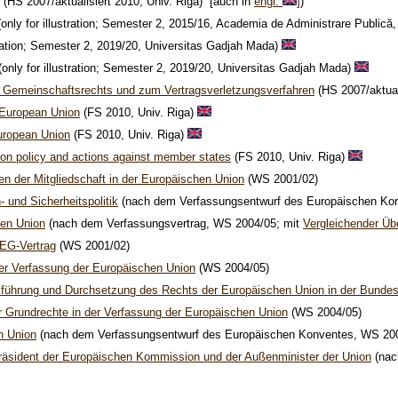
(HS 2007/aktualisiert 2010, Univ. Riga) [auch in
engl.
]
)
only for illustration; Semester 2, 2015/16, Academia de Administrare Publică
stration; Semester 2, 2019/20, Universitas Gadjah Mada)
only for illustration; Semester 2, 2019/20, Universitas Gadjah Mada)
des Gemeinschaftsrechts und zum Vertragsverletzungsverfahren
(HS 2007/aktual
e European Union
(FS 2010, Univ. Riga)
European Union
(FS 2010, Univ. Riga)
on policy and actions against member states
(FS 2010, Univ. Riga)
en der Mitgliedschaft in der Europäischen Union
(WS 2001/02)
 und Sicherheitspolitik
(nach dem Verfassungsentwurf des Europäischen Ko
hen Union
(nach dem Verfassungsvertrag, WS 2004/05; mit
Vergleichender Üb
 EG-Vertrag
(WS 2001/02)
 der Verfassung der Europäischen Union
(WS 2004/05)
usführung und Durchsetzung des Rechts der Europäischen Union in der Bunde
r Grundrechte in der Verfassung der Europäischen Union
(WS 2004/05)
n Union
(nach dem Verfassungsentwurf des Europäischen Konventes, WS 20
Präsident der Europäischen Kommission und der Außenminister der Union
(nac