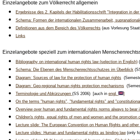
Einzelangebote zum Völkerrecht allgemein
Ergebnisse des 2. Kapitels der Habilitationsschrift "Integration in de
Schema: Formen der internationalen Zusammenarbeit, supranational
Definitionen aus dem Bereich des Völkerrechts
(aus Vorlesung Staat
Links
Einzelangebote speziell zum internationalen Menschenrechts
Bibliography on international human rights law (selection in English)
Schema: Die Ebenen des Menschenrechtsschutzes im Überblick
(SS
Diagram: Sources of law for the protection of human rights
(Semeste
Diagram: Geo-regional human rights protection mechanisms
(Semes
Terminologie und Abkürzungen
(SS 2006) [auch in
engl.
]
On the terms "human rights", "fundamental rights" and "constitutional
O
verview over human and fundamental rights norms always to bear 
Children's rights, equal rights of men and women and the promotion 
Lecture slide: The European Convention on Human Rights and other 
Lecture slides: Human and fundamental rights as binding law
(only f