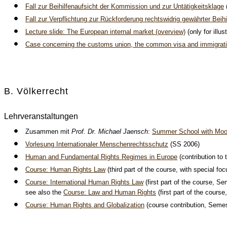
Fall zur Beihilfenaufsicht der Kommission und zur Untätigkeitsklage
Fall zur Verpflichtung zur Rückforderung rechtswidrig gewährter Bei
Lecture slide: The European internal market (overview)
(only for ill
C
ase concerning the customs union, the common visa and immigrati
B. Völkerrecht
Lehrveranstaltungen
Zusammen mit
Prof. Dr. Michael Jaensch
:
Summer School with Moot
Vorlesung Internationaler Menschenrechtsschutz
(SS 2006)
Human and Fundamental Rights Regimes in Europe
(contribution t
Course: Human Rights Law
(third part of the course, with special 
Course: International Human Rights Law
(first part of the course, 
see also the
Course: Law and Human Rights
(first part of the cours
Course: Human Rights and Globalization
(course contribution, Seme