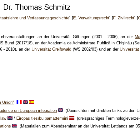
. Dr. Thomas Schmitz
Staatslehre und Verfassungsgeschichte
] [
E. Verwaltungsrecht
] [
F. Zivilrecht
] [
hrveranstaltungen an der Universität Göttingen (2001 - 2006), an der
Ma
 HS Bund (2017/18), an der Academia de Administrare Publică in Chişinău (S
6 - 2010), an der
Universität Greifswald
(WS 2002/03) und an der
Universitä
n Union"
rudence on European integration
(Übersichten mit direkten Links zu den 
 law
/
Eiropas tiesību pamattermini
(dreisprachiges Terminologieverzeic
ations
(Materialien zum Abendseminar an der Universität Lettlands am 05