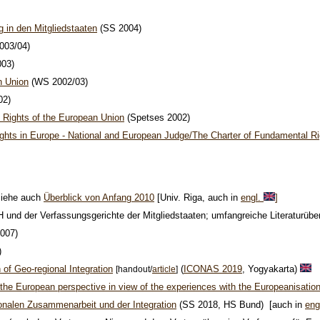
 in den Mitgliedstaaten
(SS 2004)
003/04)
03)
n Union
(WS 2002/03)
02)
Rights of the European Union
(Spetses 2002)
hts in Europe - National and European Judge/The Charter of Fundamental Ri
siehe auch
Überblick von Anfang 2010
[Univ. Riga, auch in
engl.
]
 und der Verfassungsgerichte der Mitgliedstaaten; umfangreiche Literaturübe
2007)
)
of Geo-regional Integration
(
ICONAS 2019
, Yogyakarta)
[handout/
article
]
he European perspective in view of the experiences with the Europeanisation
onalen Zusammenarbeit und der Integration
(SS 2018, HS Bund) [auch in
eng