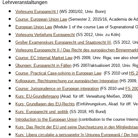
Lehrveranstaltungen
Vorlesung Europarecht I
(WS 2001/02, Univ. Bonn)
Course: European Union Law
(Semester 2, 2015/16, Academia de Adm
European Union Law
(Module 1 of the course Law of Supranational O
Vorlesung Vertiefung Europarecht
(SS 2012, Univ. zu Köln)
Großer Examenskurs Europarecht und Staatsrecht III
, (SS 2012, Uni
Vorlesung Europarecht II / Das Recht des europäischen Binnenmark
Course: EC Internal Market Law
(HS 2009, Univ. Riga; see also short
Übungen: Europarecht in Fällen
(HS 2007/aktualisiert 2010, Univ. Ri
Course: Practical Case-solving in European Law
(FS 2010 und
HS 2
Kolloquium: Rechtsprechung zur europäischen Integration
(HS 2009, 
Course: Jurisprudence on European integration
(FS 2010 und
FS 20
Kurs: EU-Grundlehrgang
(Akad. für öff. Verwaltung Meißen, 2006)
Kurs: Grundlagen des EU-Rechts
(Einführungskurs, Akad. für öff. V
Kurs: Europarecht und -politik
(SS 2018, HS Bund)
Introduction to the European Union
(contribution to the course Inte
Kurs: Das Recht der EU und seine Durchsetzung in den Mitgliedstaa
K
urs: Libera circulaţie a persoanelor în Uniunea Europeană / Der fr