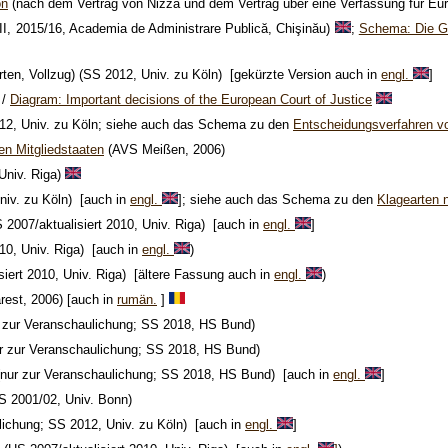
on
(nach dem Vertrag von Nizza und dem Vertrag über eine Verfassung für Eu
I, 2015/16, Academia de Administrare Publică, Chişinău)
;
Schema: Die Gr
ten, Vollzug) (SS 2012, Univ. zu Köln) [gekürzte Version auch in
engl.
]
/
Diagram: Important decisions of the European Court of Justice
2, Univ. zu Köln; siehe auch das Schema zu den
Entscheidungsverfahren v
n Mitgliedstaaten
(AVS Meißen, 2006)
Univ. Riga)
iv. zu Köln) [auch in
engl.
]; siehe auch das Schema zu den
Klagearten 
 2007/aktualisiert 2010, Univ. Riga) [auch in
engl.
]
10, Univ. Riga) [auch in
engl.
)
iert 2010, Univ. Riga) [ältere Fassung auch in
engl.
)
est, 2006) [auch in
rumän.
]
 zur Veranschaulichung; SS 2018, HS Bund)
r zur Veranschaulichung; SS 2018, HS Bund)
nur zur Veranschaulichung; SS 2018, HS Bund) [auch in
engl.
]
S 2001/02, Univ. Bonn)
lichung; SS 2012, Univ. zu Köln) [auch in
engl.
]