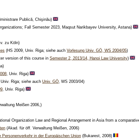
inistrare Publică, Chişinău)
rganizations; Fall Semester 2023, Maqsut Narikbayev University, Astana)
v. zu Köln)
tes
(HS 2009, Univ. Riga; siehe auch
Vorlesung Univ. GÖ, WS 2004/05
)
er version of this course in
Semester 2, 2013/14, Hanoi Law University
)
ga)
008
, Univ. Riga)
Univ. Riga; siehe auch
Univ. GÖ
, WS 2003/04)
09
, Univ. Riga)
erwaltung Meißen 2006,)
rnational Organization Law and Regional Arrangement in Asia from a comparat
ten
(Akad. für öff. Verwaltung Meißen, 2006)
eie Personenverkehr in der Europäischen Union
(Bukarest, 2008)