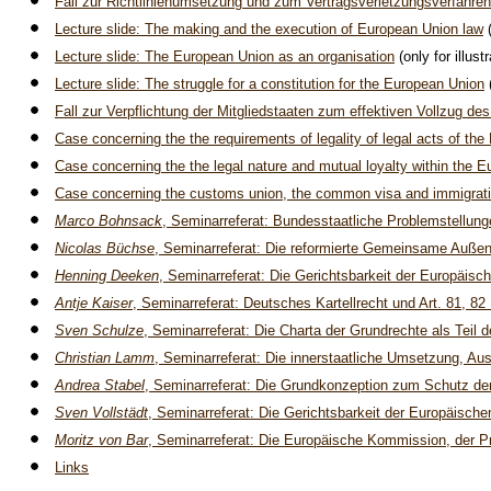
Fall zur Richtlinienumsetzung und zum Vertragsverletzungsverfahren
Lecture slide: The making and the execution of European Union law
(
Lecture slide: The European Union as an organisation
(only for illu
Lecture slide: The struggle for a constitution for the European Union
(
Fall zur Verpflichtung der Mitgliedstaaten zum effektiven Vollzug 
C
ase concerning the the requirements of legality of legal acts of th
C
ase concerning the the legal nature and mutual loyalty within the 
C
ase concerning the customs union, the common visa and immigrati
Marco Bohnsack
, Seminarreferat: Bundesstaatliche Problemstellung
Nicolas Büchse
, Seminarreferat: Die reformierte Gemeinsame Außen-
Henning Deeken
, Seminarreferat: Die Gerichtsbarkeit der Europäisc
Antje Kaiser
, Seminarreferat: Deutsches Kartellrecht und Art. 81, 82
Sven Schulze
, Seminarreferat: Die Charta der Grundrechte als Teil
Christian Lamm
, Seminarreferat: Die innerstaatliche Umsetzung, A
Andrea Stabel
, Seminarreferat: Die Grundkonzeption zum Schutz de
Sven Vollstädt
, Seminarreferat: Die Gerichtsbarkeit der Europäische
Moritz von Bar
, Seminarreferat: Die Europäische Kommission, der 
Links