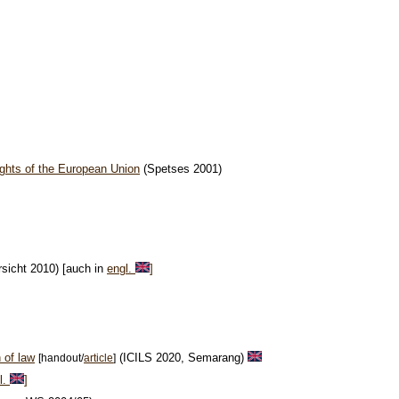
ghts of the European Union
(Spetses 2001)
rsicht 2010) [auch in
engl.
]
 of law
(ICILS 2020, Semarang)
[handout/
article
]
l.
]