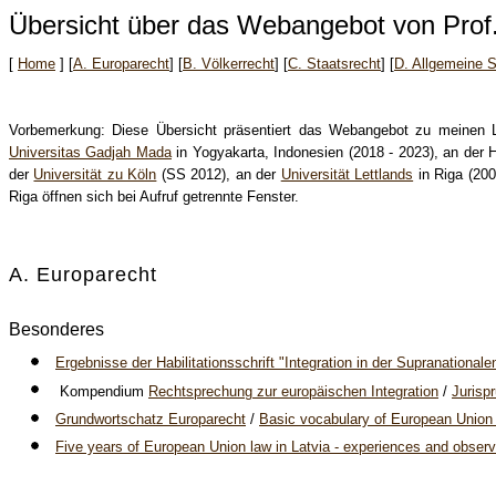
Übersicht über das Webangebot von Prof
[
Home
]
[
A. Europarecht
] [
B. Völkerrecht
] [
C. Staatsrecht
] [
D. Allgemeine 
Vorbemerkung: Diese Übersicht präsentiert das Webangebot zu meinen Le
Universitas Gadjah Mada
in Yogyakarta, Indonesien (2018 - 2023), an der
der
Universität zu Köln
(SS 2012), an der
Universität Lettlands
in Riga (200
Riga öffnen sich bei Aufruf getrennte Fenster.
A. Europarecht
Besonderes
Ergebnisse der Habilitationsschrift "Integration in der Supranationale
Kompendium
Rechtsprechung zur europäischen Integration
/
Jurisp
Grundwortschatz Europarecht
/
Basic vocabulary of European Union
Five years of European Union law in Latvia - experiences and observ