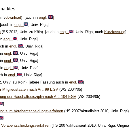
marktes
tml/
download
) [auch in
engl.
]
 [auch in
engl.
, Univ. Riga]
u
(SS 2012, Univ. zu Köln) [auch in
engl.
, Univ. Riga; auch
Kurzfassung
]
in
engl.
, Univ. Riga]
uch in
engl.
, Univ. Riga]
 in
engl.
, Univ. Riga]
 in
engl.
, Univ. Riga]
 in
engl.
, Univ. Riga]
ch in
engl.
, Univ. Riga]
, Univ. zu Köln) [ältere Fassung auch in
engl.
]
r Mitgliedstaaten nach Art. 99 EGV
(WS 2004/05)
ng der Haushaltsdisziplin nach Art. 104 EGV
(WS 2004/05)
]
) und zum Vorabentscheidungsverfahren
(HS 2007/aktualisiert 2010, Univ. Riga
]
 Vorabentscheidungsverfahren
(HS 2007/aktualisiert 2010, Univ. Riga; Origin