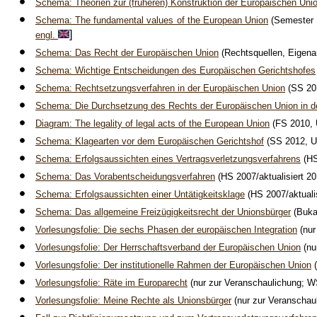
Schema: Theorien zur (früheren) Konstruktion der Europäischen Uni
Schema: The fundamental values of the European Union
(Semester I
]
engl.
Schema: Das Recht der Europäischen Union
(Rechtsquellen, Eigenar
Schema: Wichtige Entscheidungen des Europäischen Gerichtshofes
Schema: Rechtsetzungsverfahren in der Europäischen Union
(SS 201
Schema: Die Durchsetzung des Rechts der Europäischen Union in de
Diagram: The legality of legal acts of the European Union
(FS 2010, 
Schema: Klagearten vor dem Europäischen Gerichtshof
(SS 2012, Un
Schema: Erfolgsaussichten eines Vertragsverletzungsverfahrens
(HS
Schema: Das Vorabentscheidungsverfahren
(HS 2007/aktualisiert 20
Schema: Erfolgsaussichten einer Untätigkeitsklage
(HS 2007/aktualis
Schema: Das allgemeine Freizügigkeitsrecht der Unionsbürger
(Bukar
Vorlesungsfolie: Die sechs Phasen der europäischen Integration
(nur
Vorlesungsfolie: Der Herrschaftsverband der Europäischen Union
(nu
Vorlesungsfolie: Der institutionelle Rahmen der Europäischen Union
(
Vorlesungsfolie: Räte im Europarecht
(nur zur Veranschaulichung; W
Vorlesungsfolie: Meine Rechte als Unionsbürger
(nur zur Veranschau