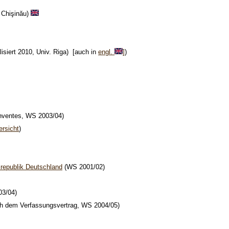
, Chişinău)
isiert 2010, Univ. Riga) [auch in
engl.
]
)
nventes, WS 2003/04)
ersicht
)
srepublik Deutschland
(WS 2001/02)
03/04)
h dem Verfassungsvertrag, WS 2004/05)